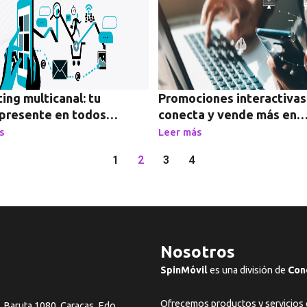
ing multicanal: tu
Promociones interactivas
presente en todos
conecta y vende más en
Venezuela
s
Leer más
1
2
3
4
Nosotros
SpinMóvil
es una división de
Con
Ofrecemos productos y servicios 
, Baruta 1080, Caracas. Edo.