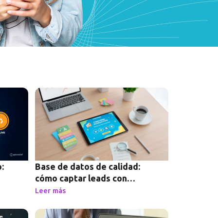
:
Base de datos de calidad:
cómo captar leads con
valor real
Leer más