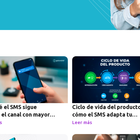
Page
Page
Page
Page
é el SMS sigue
Ciclo de vida del producto
 el canal con mayor
cómo el SMS adapta tu
ra
estrategia
s
Leer más