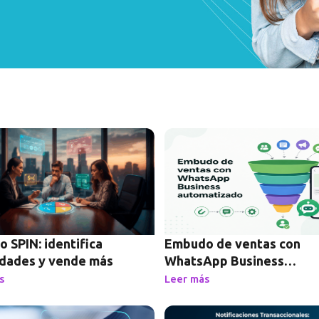
Page
Page
Page
Page
 SPIN: identifica
Embudo de ventas con
dades y vende más
WhatsApp Business
automatizado
s
Leer más