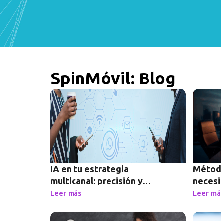
SpinMóvil: Blog
IA en tu estrategia
Método
multicanal: precisión y
necesi
resultados
Leer más
Leer má