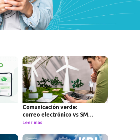
Comunicación verde:
correo electrónico vs SMS
y su impacto ambiental
Leer más