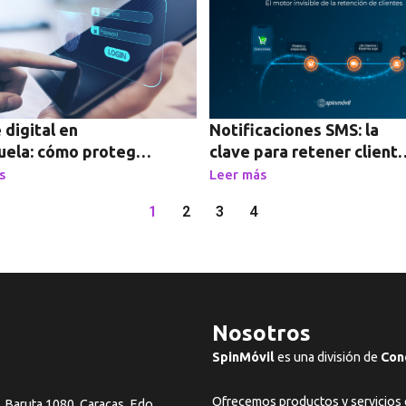
 digital en
Notificaciones SMS: la
ela: cómo proteger
clave para retener client
lientes con
en Venezuela
s
Leer más
cación de identidad y
1
2
3
4
Nosotros
SpinMóvil
es una división de
Con
Ofrecemos productos y servicios 
, Baruta 1080, Caracas. Edo.